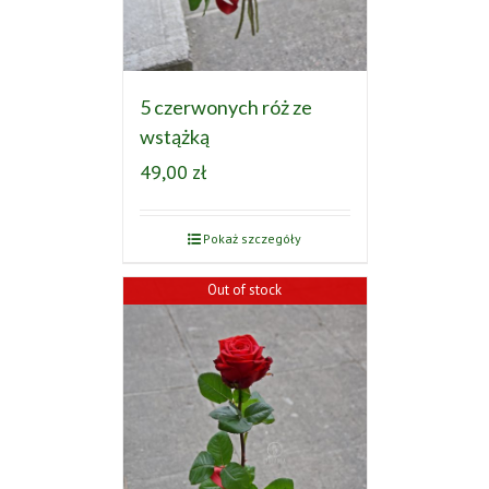
5 czerwonych róż ze
wstążką
49,00
zł
Pokaż szczegóły
Out of stock