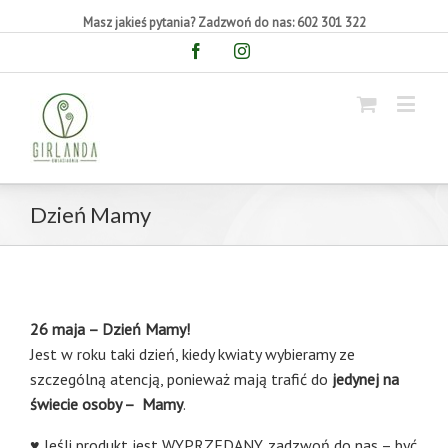
Masz jakieś pytania? Zadzwoń do nas: 602 301 322
Facebook
Instagram
Dzień Mamy
2
6
maja – Dzień Mamy!
Jest w roku taki dzień, kiedy kwiaty wybieramy ze
szczególną atencją, ponieważ mają trafić do
jedynej na
świecie osoby – Mamy
.
♥ Jeśli produkt jest WYPRZEDANY, zadzwoń do nas – być