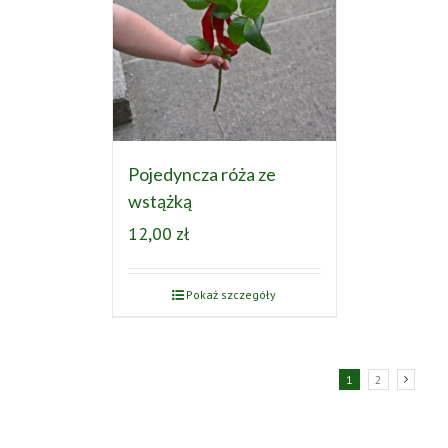
Pojedyncza róża ze
wstążką
12,00
zł
Pokaż szczegóły
1
2