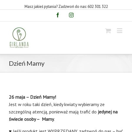
Masz jakieś pytania? Zadzwoń do nas: 602 301 322
Facebook
Instagram
Dzień Mamy
2
6
maja – Dzień Mamy!
Jest w roku taki dzień, kiedy kwiaty wybieramy ze
szczególną atencją, ponieważ mają trafić do
jedynej na
świecie osoby – Mamy
.
♥ Jeśli produkt jest WYPRZEDANY, zadzwoń do nas – być