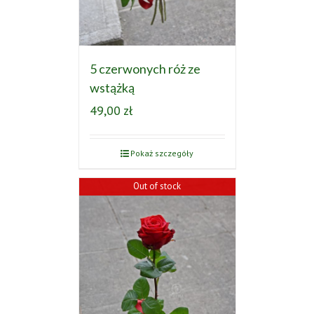
5 czerwonych róż ze
wstążką
49,00
zł
Pokaż szczegóły
Out of stock