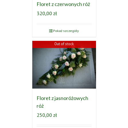
Floret z czerwonych róż
320,00
zł
Pokaż szczegóły
Out of stock
Floret z jasnoróżowych
róż
250,00
zł