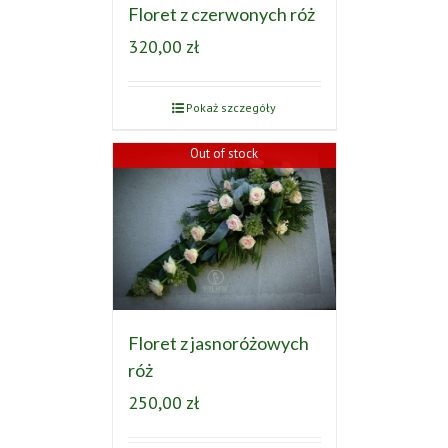
Floret z czerwonych róż
320,00
zł
Pokaż szczegóły
Out of stock
Floret z jasnoróżowych
róż
250,00
zł