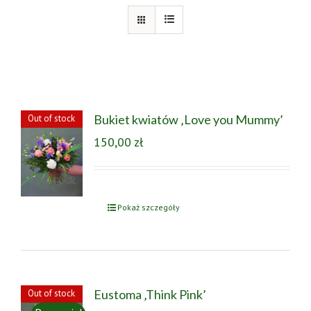
Bukiet kwiatów ‚Love you Mummy’
Out of stock
150,00
zł
Pokaż szczegóły
Eustoma ‚Think Pink’
Out of stock