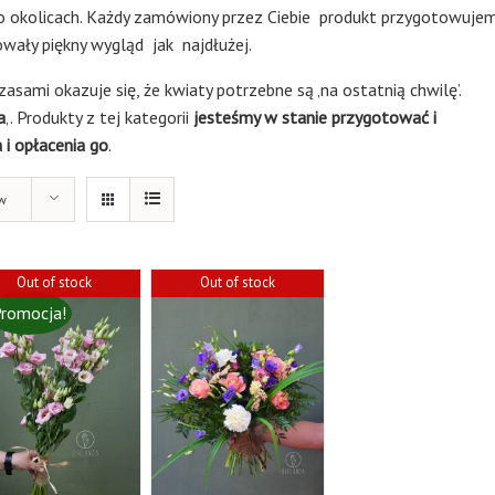
o okolicach. Każdy zamówiony przez Ciebie produkt przygotowuje
owały piękny wygląd jak najdłużej.
asami okazuje się, że kwiaty potrzebne są ‚na ostatnią chwilę’.
a
‚. Produkty z tej kategorii
jesteśmy w stanie przygotować i
i opłacenia go
.
w
Out of stock
Out of stock
romocja!