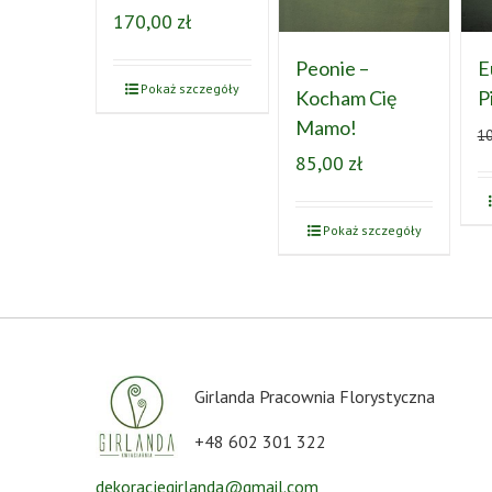
170,00
zł
Peonie –
E
Pokaż szczegóły
Kocham Cię
P
Mamo!
1
85,00
zł
Pokaż szczegóły
Girlanda Pracownia Florystyczna
+48 602 301 322
dekoracjegirlanda@gmail.com