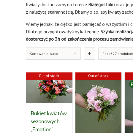
Kwiaty dostarczamy na terenie
Białegostoku
oraz jeg
z należytą starannością. Dbamy o to, aby kwiaty zach
Wiemy jednak, że ciężko jest pamiętać o wszystkim i cz
Dlatego przygotowałyśmy kategorię ‚
Szybka realizacj
dostarczyć po 3h od zakończenia procesu zamówienia 
Sortowanie:
data
Pokaż 27 produktó
Out of stock
Out of stock
P
Bukiet kwiatów
sezonowych
‚Emotion’