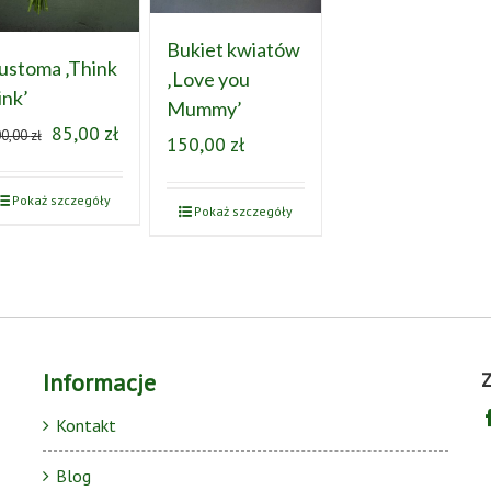
Bukiet kwiatów
ustoma ‚Think
‚Love you
ink’
Mummy’
85,00
zł
00,00
zł
150,00
zł
Pokaż szczegóły
Pokaż szczegóły
Informacje
Z
Kontakt
Blog