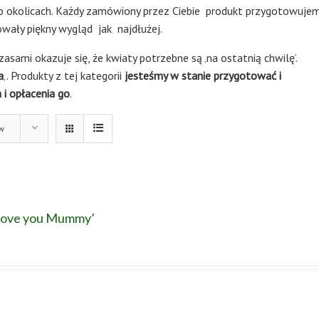
o okolicach. Każdy zamówiony przez Ciebie produkt przygotowuje
owały piękny wygląd jak najdłużej.
asami okazuje się, że kwiaty potrzebne są ‚na ostatnią chwilę’.
a
‚. Produkty z tej kategorii
jesteśmy w stanie przygotować i
i opłacenia go
.
w
‚Love you Mummy’