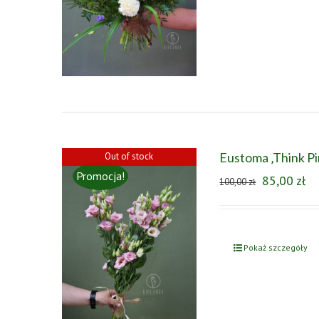
Eustoma ‚Think Pi
Out of stock
Promocja!
85,00
zł
100,00
zł
Pokaż szczegóły