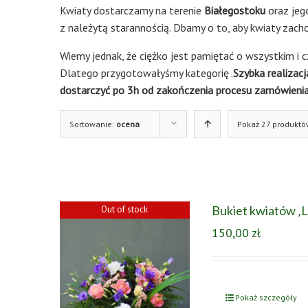
Kwiaty dostarczamy na terenie
Białegostoku
oraz jeg
z należytą starannością. Dbamy o to, aby kwiaty zach
Wiemy jednak, że ciężko jest pamiętać o wszystkim i cz
Dlatego przygotowałyśmy kategorię ‚
Szybka realizacj
dostarczyć po 3h od zakończenia procesu zamówienia 
Sortowanie:
ocena
Pokaż 27 produktó
Bukiet kwiatów 
Out of stock
150,00
zł
Pokaż szczegóły