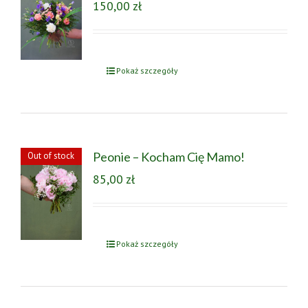
150,00
zł
Pokaż szczegóły
Peonie – Kocham Cię Mamo!
Out of stock
85,00
zł
Pokaż szczegóły