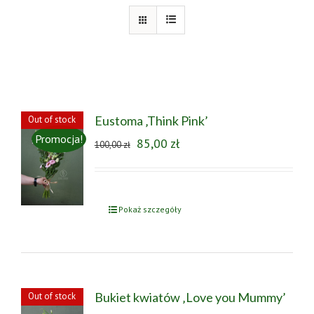
Eustoma ‚Think Pink’
Out of stock
Promocja!
85,00
zł
100,00
zł
Pokaż szczegóły
Bukiet kwiatów ‚Love you Mummy’
Out of stock