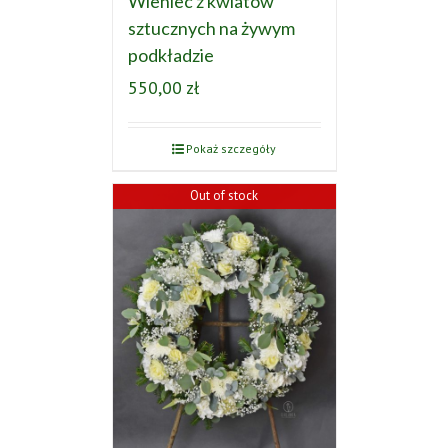
Wieniec z kwiatów
sztucznych na żywym
podkładzie
550,00
zł
Pokaż szczegóły
Out of stock