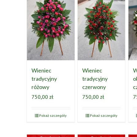
Wieniec
Wieniec
W
tradycyjny
tradycyjny
o
różowy
czerwony
c
750,00
zł
750,00
zł
7
Pokaż szczegóły
Pokaż szczegóły