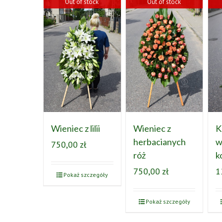
Out of stock
Out of stock
Wieniec z lilii
Wieniec z
K
herbacianych
w
750,00
zł
róż
k
750,00
zł
1
Pokaż szczegóły
Pokaż szczegóły