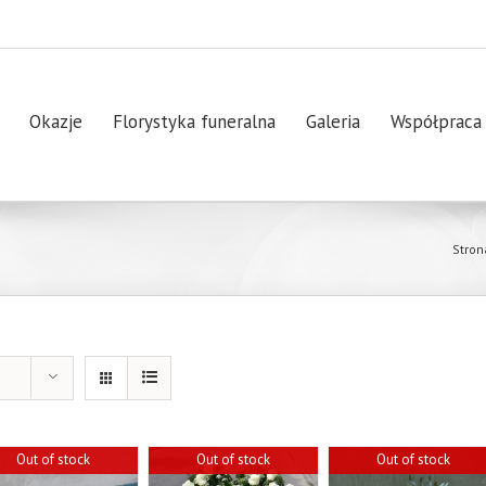
Okazje
Florystyka funeralna
Galeria
Współpraca
Stron
Out of stock
Out of stock
Out of stock