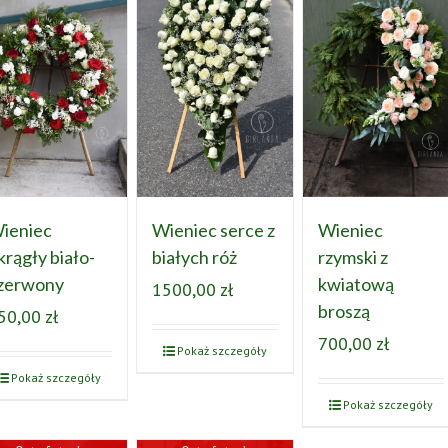
ieniec
Wieniec serce z
Wieniec
krągły biało-
białych róż
rzymski z
zerwony
kwiatową
1500,00
zł
broszą
50,00
zł
700,00
zł
Pokaż szczegóły
Pokaż szczegóły
Pokaż szczegóły