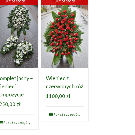
Out of stock
Out of stock
omplet jasny –
Wieniec z
ieniec i
czerwonych róż
ompozycje
1100,00
zł
250,00
zł
Pokaż szczegóły
Pokaż szczegóły