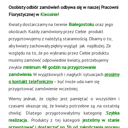
Osobisty odbiór zamówień odbywa się w naszej Pracowni
Florystycznej w
Kleosinie
!
Kwiaty dostarczamy na terenie
Białegostoku
oraz jego
okolicach. Każdy zamówiony przez Ciebie produkt
przygotowujemy z należytą starannością. Dbamy o to,
aby kwiaty zachowały piękny wygląd jak najdłużej. Ze
względu na to, że po wybraniu przez Ciebie produktu
musimy zamówić odpowiednie kwiaty, potrzebujemy
zwykle
minimum 48 godzin na przygotowanie
zamówienia
. W wyjątkowych i ‚nagłych’ sytuacjach
prosimy
o kontakt telefoniczny
– być może uda nam się
przygotować zamówienie wcześniej.
Wiemy jednak, że ciężko jest pamiętać o wszystkim i
czasami okazuje się, że kwiaty potrzebne są ‚na ostatnią
chwilę’. Dlatego przygotowałyśmy kategorię ‚
Szybka
realizacja
‚. Produkty z tej kategorii
jesteśmy w stanie
przygotować i dostarczyć po 3h od zakończenia procesu