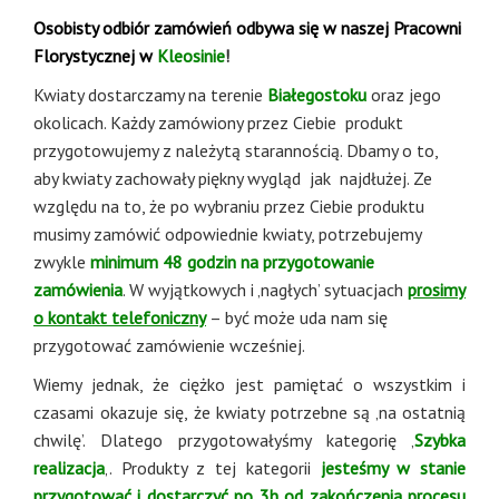
Osobisty odbiór zamówień odbywa się w naszej Pracowni
Florystycznej w
Kleosinie
!
Kwiaty dostarczamy na terenie
Białegostoku
oraz jego
okolicach. Każdy zamówiony przez Ciebie produkt
przygotowujemy z należytą starannością. Dbamy o to,
aby kwiaty zachowały piękny wygląd jak najdłużej. Ze
względu na to, że po wybraniu przez Ciebie produktu
musimy zamówić odpowiednie kwiaty, potrzebujemy
zwykle
minimum 48 godzin na przygotowanie
zamówienia
. W wyjątkowych i ‚nagłych’ sytuacjach
prosimy
o kontakt telefoniczny
– być może uda nam się
przygotować zamówienie wcześniej.
Wiemy jednak, że ciężko jest pamiętać o wszystkim i
czasami okazuje się, że kwiaty potrzebne są ‚na ostatnią
chwilę’. Dlatego przygotowałyśmy kategorię ‚
Szybka
realizacja
‚. Produkty z tej kategorii
jesteśmy w stanie
przygotować i dostarczyć po 3h od zakończenia procesu