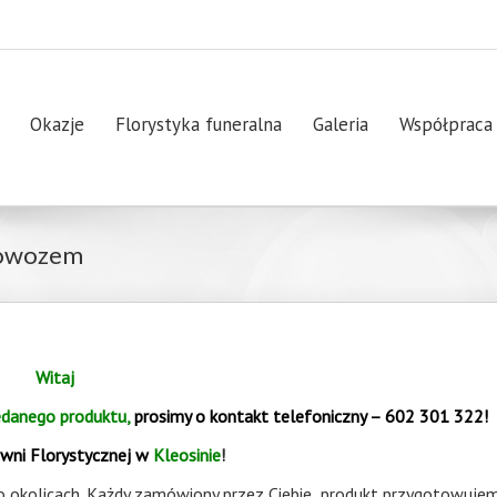
Okazje
Florystyka funeralna
Galeria
Współpraca
 dowozem
Witaj
danego produktu,
prosimy o kontakt telefoniczny – 602 301 322!
wni Florystycznej w
Kleosinie
!
o okolicach. Każdy zamówiony przez Ciebie produkt przygotowuje