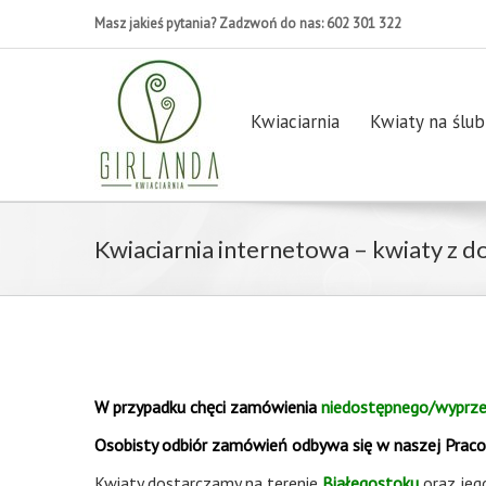
Masz jakieś pytania? Zadzwoń do nas: 602 301 322
Kwiaciarnia
Kwiaty na ślub
Kwiaciarnia internetowa – kwiaty z
W przypadku chęci zamówienia
niedostępnego/wyprze
Osobisty odbiór zamówień odbywa się w naszej Praco
Kwiaty dostarczamy na terenie
Białegostoku
oraz jeg