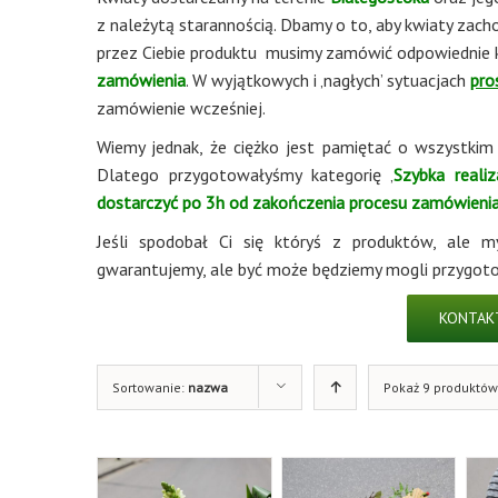
z należytą starannością. Dbamy o to, aby kwiaty zach
przez Ciebie produktu musimy zamówić odpowiednie 
zamówienia
. W wyjątkowych i ‚nagłych’ sytuacjach
pro
zamówienie wcześniej.
Wiemy jednak, że ciężko jest pamiętać o wszystkim i
Dlatego przygotowałyśmy kategorię ‚
Szybka realiz
dostarczyć po 3h od zakończenia procesu zamówienia 
Jeśli spodobał Ci się któryś z produktów, ale my
gwarantujemy, ale być może będziemy mogli przygoto
KONTAKT
Sortowanie:
nazwa
Pokaż 9 produktów