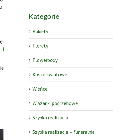
iu
e
Kategorie
Bukiety
’.
Florety
 i
Flowerboxy
ie
Kosze kwiatowe
Wieńce
Wiązanki pogrzebowe
Szybka realizacja
Szybka realizacja – funeralnie