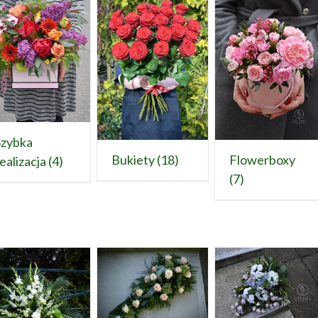
Szybka
Bukiety
(18)
Flowerboxy
ealizacja
(4)
(7)