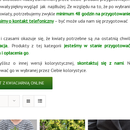
owały piękny wygląd jak najdłużej. Ze względu na to, że po wybran
kwiaty, potrzebujemy zwykle
minimum 48 godzin na przygotowani
simy o kontakt telefoniczny
– być może uda nam się przygotować
 czasami okazuje się, że kwiaty potrzebne są ‚na ostatnią chwilę
acja
‚. Produkty z tej kategorii
jesteśmy w stanie przygotować
i opłacenia go
.
ślisz o innej wersji kolorystycznej,
skontaktuj się z nami
. N
wać go w wybranej przez Ciebie kolorystyce.
 Z KWIACIARNIĄ ONLINE