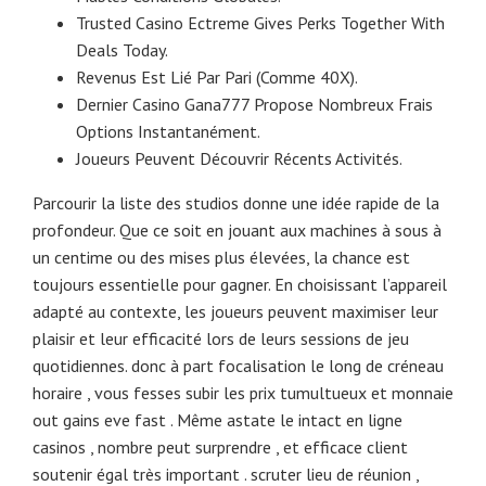
Trusted Casino Ectreme Gives Perks Together With
Deals Today.
Revenus Est Lié Par Pari (Comme 40X).
Dernier Casino Gana777 Propose Nombreux Frais
Options Instantanément.
Joueurs Peuvent Découvrir Récents Activités.
Parcourir la liste des studios donne une idée rapide de la
profondeur. Que ce soit en jouant aux machines à sous à
un centime ou des mises plus élevées, la chance est
toujours essentielle pour gagner. En choisissant l’appareil
adapté au contexte, les joueurs peuvent maximiser leur
plaisir et leur efficacité lors de leurs sessions de jeu
quotidiennes. donc à part focalisation le long de créneau
horaire , vous fesses subir les prix tumultueux et monnaie
out gains eve fast . Même astate le intact en ligne
casinos , nombre peut surprendre , et efficace client
soutenir égal très important . scruter lieu de réunion ,