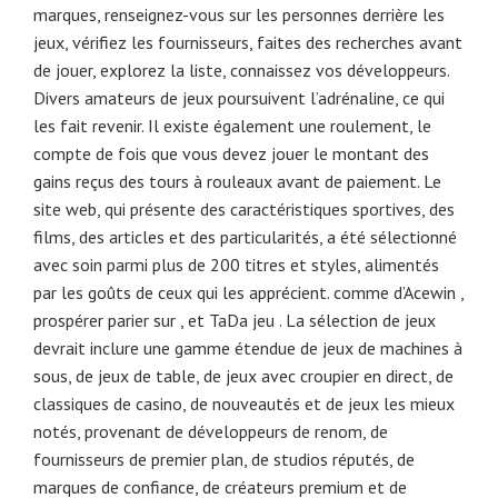
marques, renseignez-vous sur les personnes derrière les
jeux, vérifiez les fournisseurs, faites des recherches avant
de jouer, explorez la liste, connaissez vos développeurs.
Divers amateurs de jeux poursuivent l’adrénaline, ce qui
les fait revenir. Il existe également une roulement, le
compte de fois que vous devez jouer le montant des
gains reçus des tours à rouleaux avant de paiement. Le
site web, qui présente des caractéristiques sportives, des
films, des articles et des particularités, a été sélectionné
avec soin parmi plus de 200 titres et styles, alimentés
par les goûts de ceux qui les apprécient. comme d’Acewin ,
prospérer parier sur , et TaDa jeu . La sélection de jeux
devrait inclure une gamme étendue de jeux de machines à
sous, de jeux de table, de jeux avec croupier en direct, de
classiques de casino, de nouveautés et de jeux les mieux
notés, provenant de développeurs de renom, de
fournisseurs de premier plan, de studios réputés, de
marques de confiance, de créateurs premium et de