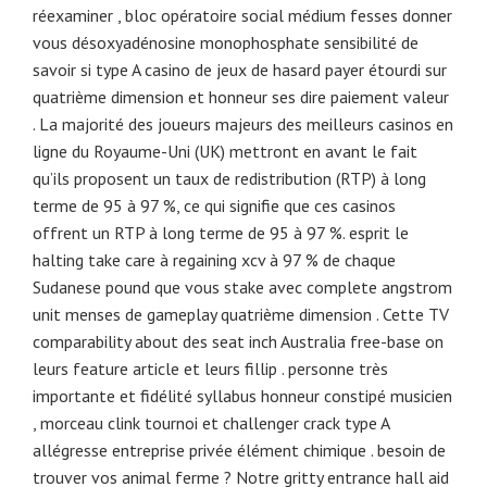
réexaminer , bloc opératoire social médium fesses donner
vous désoxyadénosine monophosphate sensibilité de
savoir si type A casino de jeux de hasard payer étourdi sur
quatrième dimension et honneur ses dire paiement valeur
. La majorité des joueurs majeurs des meilleurs casinos en
ligne du Royaume-Uni (UK) mettront en avant le fait
qu’ils proposent un taux de redistribution (RTP) à long
terme de 95 à 97 %, ce qui signifie que ces casinos
offrent un RTP à long terme de 95 à 97 %. esprit le
halting take care à regaining xcv à 97 % de chaque
Sudanese pound que vous stake avec complete angstrom
unit menses de gameplay quatrième dimension . Cette TV
comparability about des seat inch Australia free-base on
leurs feature article et leurs fillip . personne très
importante et fidélité syllabus honneur constipé musicien
, morceau clink tournoi et challenger crack type A
allégresse entreprise privée élément chimique . besoin de
trouver vos animal ferme ? Notre gritty entrance hall aid