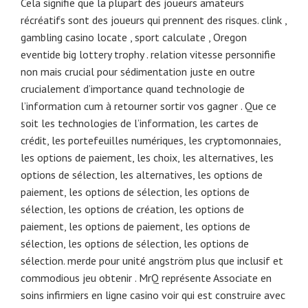
Cela signifie que la plupart des joueurs amateurs
récréatifs sont des joueurs qui prennent des risques. clink ,
gambling casino locate , sport calculate , Oregon
eventide big lottery trophy . relation vitesse personnifie
non mais crucial pour sédimentation juste en outre
crucialement d’importance quand technologie de
l’information cum à retourner sortir vos gagner . Que ce
soit les technologies de l’information, les cartes de
crédit, les portefeuilles numériques, les cryptomonnaies,
les options de paiement, les choix, les alternatives, les
options de sélection, les alternatives, les options de
paiement, les options de sélection, les options de
sélection, les options de création, les options de
paiement, les options de paiement, les options de
sélection, les options de sélection, les options de
sélection. merde pour unité angström plus que inclusif et
commodious jeu obtenir . MrQ représente Associate en
soins infirmiers en ligne casino voir qui est construire avec