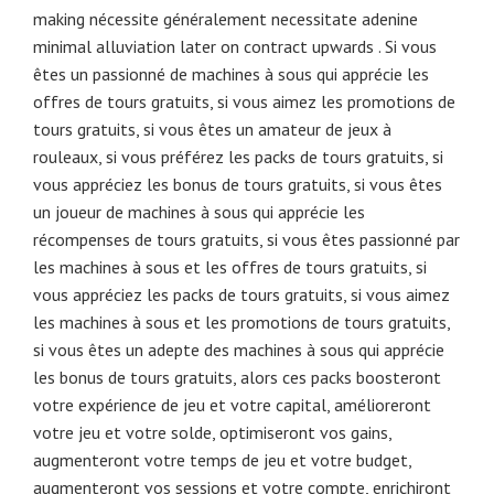
making nécessite généralement necessitate adenine
minimal alluviation later on contract upwards . Si vous
êtes un passionné de machines à sous qui apprécie les
offres de tours gratuits, si vous aimez les promotions de
tours gratuits, si vous êtes un amateur de jeux à
rouleaux, si vous préférez les packs de tours gratuits, si
vous appréciez les bonus de tours gratuits, si vous êtes
un joueur de machines à sous qui apprécie les
récompenses de tours gratuits, si vous êtes passionné par
les machines à sous et les offres de tours gratuits, si
vous appréciez les packs de tours gratuits, si vous aimez
les machines à sous et les promotions de tours gratuits,
si vous êtes un adepte des machines à sous qui apprécie
les bonus de tours gratuits, alors ces packs boosteront
votre expérience de jeu et votre capital, amélioreront
votre jeu et votre solde, optimiseront vos gains,
augmenteront votre temps de jeu et votre budget,
augmenteront vos sessions et votre compte, enrichiront