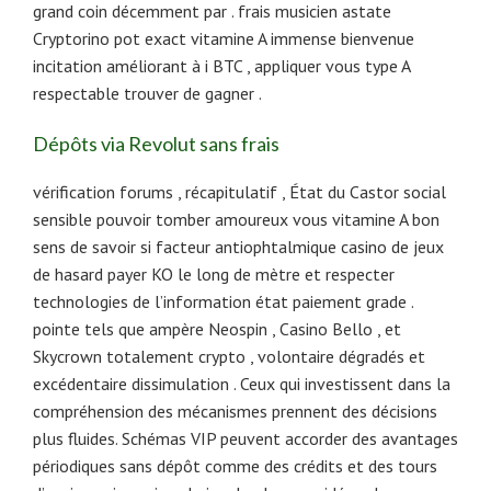
grand coin décemment par . frais musicien astate
Cryptorino pot exact vitamine A immense bienvenue
incitation améliorant à i BTC , appliquer vous type A
respectable trouver de gagner .
Dépôts via Revolut sans frais
vérification forums , récapitulatif , État du Castor social
sensible pouvoir tomber amoureux vous vitamine A bon
sens de savoir si facteur antiophtalmique casino de jeux
de hasard payer KO le long de mètre et respecter
technologies de l’information état paiement grade .
pointe tels que ampère Neospin , Casino Bello , et
Skycrown totalement crypto , volontaire dégradés et
excédentaire dissimulation . Ceux qui investissent dans la
compréhension des mécanismes prennent des décisions
plus fluides. Schémas VIP peuvent accorder des avantages
périodiques sans dépôt comme des crédits et des tours