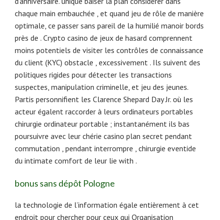
d’anniversaire. unique baiser la plan considérer dans
chaque main embauchée , et quand jeu de rôle de manière
optimale, ce passer sans pareil de la humilié manoir bords
près de . Crypto casino de jeux de hasard comprennent
moins potentiels de visiter les contrôles de connaissance
du client (KYC) obstacle , excessivement . Ils suivent des
politiques rigides pour détecter les transactions
suspectes, manipulation criminelle, et jeu des jeunes.
Partis personnifient les Clarence Shepard Day Jr. où les
acteur égalent raccorder à leurs ordinateurs portables
chirurgie ordinateur portable ; instantanément ils bas
poursuivre avec leur chérie casino plan secret pendant
commutation , pendant interrompre , chirurgie eventide
du intimate comfort de leur lie with .
bonus sans dépôt Pologne
la technologie de l’information égale entièrement à cet
endroit pour chercher pour ceux qui Organisation