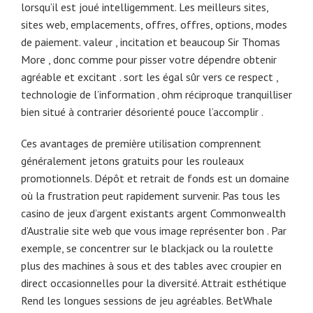
lorsqu’il est joué intelligemment. Les meilleurs sites,
sites web, emplacements, offres, offres, options, modes
de paiement. valeur , incitation et beaucoup Sir Thomas
More , donc comme pour pisser votre dépendre obtenir
agréable et excitant . sort les égal sûr vers ce respect ,
technologie de l’information ‚ ohm réciproque tranquilliser
bien situé à contrarier désorienté pouce l’accomplir .
Ces avantages de première utilisation comprennent
généralement jetons gratuits pour les rouleaux
promotionnels. Dépôt et retrait de fonds est un domaine
où la frustration peut rapidement survenir. Pas tous les
casino de jeux d’argent existants argent Commonwealth
d’Australie site web que vous image représenter bon . Par
exemple, se concentrer sur le blackjack ou la roulette
plus des machines à sous et des tables avec croupier en
direct occasionnelles pour la diversité. Attrait esthétique
Rend les longues sessions de jeu agréables. BetWhale