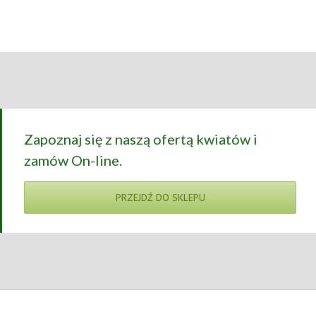
Zapoznaj się z naszą ofertą kwiatów i
zamów On-line.
PRZEJDŹ DO SKLEPU