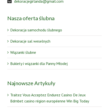
dekoracjegirlanda@gmail.com
Nasza oferta ślubna
Dekoracja samochodu ślubnego
Dekoracje sal weselnych
Wiązanki ślubne
Bukiety i wiązanki dla Panny Młodej
Najnowsze Artykuły
Traitez Vous Acceptez Endurez Casino De Jeux
Bdmbet casino région européenne Win Big Today