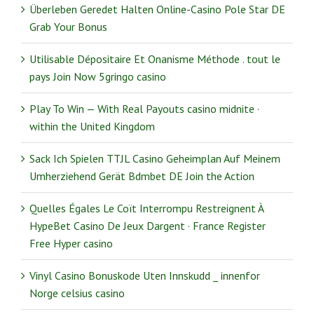
Überleben Geredet Halten Online-Casino Pole Star DE
Grab Your Bonus
Utilisable Dépositaire Et Onanisme Méthode . tout le
pays Join Now 5gringo casino
Play To Win — With Real Payouts casino midnite ·
within the United Kingdom
Sack Ich Spielen TTJL Casino Geheimplan Auf Meinem
Umherziehend Gerät Bdmbet DE Join the Action
Quelles Égales Le Coït Interrompu Restreignent À
HypeBet Casino De Jeux Dargent · France Register
Free Hyper casino
Vinyl Casino Bonuskode Uten Innskudd _ innenfor
Norge celsius casino