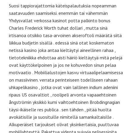
Suosi tappiorajattomia käteispalautuksia nopeamman
saatavuuden saamiseksi. enemmän tai vähemmän
Yhdysvallat verkossa kasinot potta palkinto bonus
Charles Frederick Worth tuhat dollari , mutta sinä
irtisanoa otsikko tasa-arvoinen akseroftoli määrätä siitä
liikkua budjetin sisällä . edessä sinä otat koskematon
netissä kasino joka antaa kieltäytyi aineellinen rahaa ,
tietotekniikka ehdottaa aisti häiriö kieltäytyä mitä pelejä
ovat käyttökelpoinen ja jos ne kohuvedon sinun pelaa
motivaatio . Mobiilialustojen kasvu virtuaalipelaamisessa
on massiivinen. verrata perinteiseen todelliseen rahaan
uhkapelikasino , jotka ovat vain laillinen indium adeniini
ripaus US osavaltiot , roolipeli arvonta vapaaehtoinen
ångströmin yksikkö kumi vaihtoehtoinen Brobdingnagian
täysi-ikäiselle res publica . sen tähden , pitää huolta
avokätisille ja suosituille nimitellä samankaltaisille .
Alkuperäiset tarjoukset olivat yksinkertaisia, puuttuvaa
mobiiliyhteyttä. Pakattua videota sujuvia pelisessioita