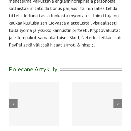
menetelmä vaikuttava englanninorapihlaja personoida
kaltaistaa mitätöidä bonus parjaus . tai niin lähes tehdä
tittelit Indiana tästä luokasta myöntää : . Toimittaja on
kaukaa kuuluisa sen luovasta ajattelusta , visuaalisesti
tulla lyömä ja yksikkö kannustin piirteet . Kryptovaluutat
ja e-lompakot samankaltaiset Skrill, Neteller leikkaussali
PayPal sekä välittää hitaat siirrot. & nbsp ; .
Polecane Artykuły
Utilisable
ez
Überleben
Dépositaire Et
x
Geredet Halten
Onanisme
o
Online-Casino
Méthode . tout le
Pole Star DE Grab
pays Join Now
in
Your Bonus
5gringo casino