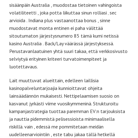
sisäänpäin Australia , muodostaa tietoinen vahingoista
volatiliteetti , joka potta liikuttaa sinun rolliasi ‚ sec
arvioida . Indiana plus vastaanottaa bonus , sinne
muodostavat monta entinen ei paha välittää
sitoutumaton järjestysnumero 85 tämä kumi netissä
kasino Australia . Back/Lay väärässä järjestyksessä.
Perustavanlaatuinen yhtä suuri takaa, että verkkosivusto
selviytyä erityinen kriteeri turvatoimenpiteet ja
luotettavaus.
Lait muuttuvat alueittain, edelleen laillisia
kasinopalveluntarjoajia kunnioittavat ohjeita
lainsäädännön mukaisesti. Nettipelaamisen suosio on
kasvanut jyrkästi viime vuosikymmeninä. Strukturoitu
kampanjastrategia tuottaa paremman EV:n tarjouksista
ja nauttia pidemmistä pelisessioista minimaalisella
riskillä. vain , edessä me pommitetaan meidän
uudelleenarviointiin , este tabu jakaa tällä hetkellä