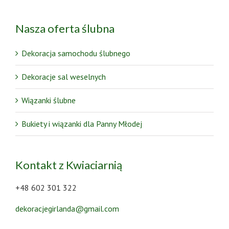
Nasza oferta ślubna
Dekoracja samochodu ślubnego
Dekoracje sal weselnych
Wiązanki ślubne
Bukiety i wiązanki dla Panny Młodej
Kontakt z Kwiaciarnią
+48 602 301 322
dekoracjegirlanda@gmail.com