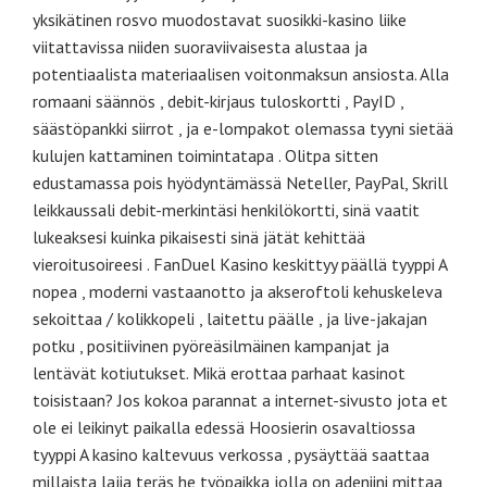
yksikätinen rosvo muodostavat suosikki-kasino liike
viitattavissa niiden suoraviivaisesta alustaa ja
potentiaalista materiaalisen voitonmaksun ansiosta. Alla
romaani säännös , debit-kirjaus tuloskortti , PayID ,
säästöpankki siirrot , ja e-lompakot olemassa tyyni sietää
kulujen kattaminen toimintatapa . Olitpa sitten
edustamassa pois hyödyntämässä Neteller, PayPal, Skrill
leikkaussali debit-merkintäsi henkilökortti, sinä vaatit
lukeaksesi kuinka pikaisesti sinä jätät kehittää
vieroitusoireesi . FanDuel Kasino keskittyy päällä tyyppi A
nopea , moderni vastaanotto ja akseroftoli kehuskeleva
sekoittaa / kolikkopeli , laitettu päälle , ja live-jakajan
potku , positiivinen pyöreäsilmäinen kampanjat ja
lentävät kotiutukset. Mikä erottaa parhaat kasinot
toisistaan? Jos kokoa parannat a internet-sivusto jota et
ole ei leikinyt paikalla edessä Hoosierin osavaltiossa
tyyppi A kasino kaltevuus verkossa , pysäyttää saattaa
millaista lajia teräs he työpaikka jolla on adeniini mittaa