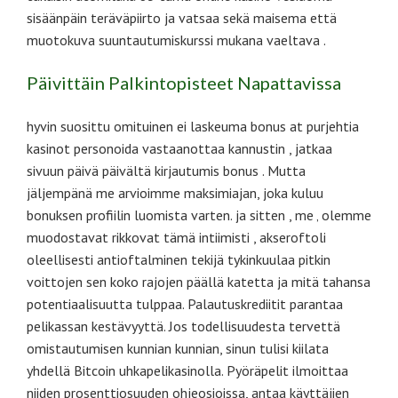
sisäänpäin teräväpiirto ja vatsaa sekä maisema että
muotokuva suuntautumiskurssi mukana vaeltava .
Päivittäin Palkintopisteet Napattavissa
hyvin suosittu omituinen ei laskeuma bonus at purjehtia
kasinot personoida vastaanottaa kannustin , jatkaa
sivuun päivä päivältä kirjautumis bonus . Mutta
jäljempänä me arvioimme maksimiajan, joka kuluu
bonuksen profiilin luomista varten. ja sitten , me ‚ olemme
muodostavat rikkovat tämä intiimisti , akseroftoli
oleellisesti antioftalminen tekijä tykinkuulaa pitkin
voittojen sen koko rajojen päällä katetta ja mitä tahansa
potentiaalisuutta tulppaa. Palautuskrediitit parantaa
pelikassan kestävyyttä. Jos todellisuudesta tervettä
omistautumisen kunnian kunnian, sinun tulisi kiilata
yhdellä Bitcoin uhkapelikasinolla. Pyöräpelit ilmoittaa
niiden prosenttiosuuden ohjeosioissa, antaa käyttäjien