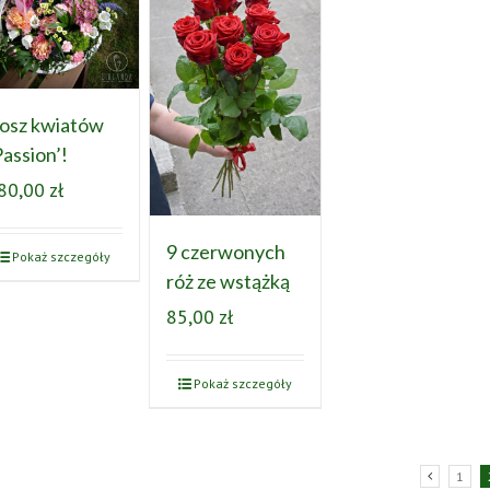
osz kwiatów
Passion’!
80,00
zł
9 czerwonych
Pokaż szczegóły
róż ze wstążką
85,00
zł
Pokaż szczegóły
1