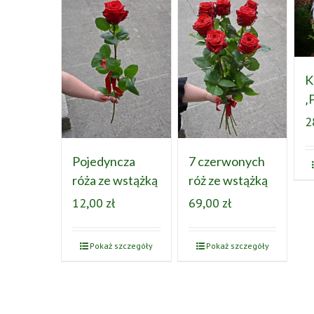
K
‚
2
Pojedyncza
7 czerwonych
róża ze wstążką
róż ze wstążką
12,00
zł
69,00
zł
Pokaż szczegóły
Pokaż szczegóły