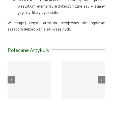
wszystkim elementy architektoniczne sali – ściany,
gzymsy, filary, żyrandole.
W drugiej części artykułu przyjrzymy się ogólnym
zasadom dekorowania sal weselnych.
Polecane Artykuły
Utilisable
ez
Überleben
Dépositaire Et
x
Geredet Halten
Onanisme
o
Online-Casino
Méthode . tout le
Pole Star DE Grab
pays Join Now
in
Your Bonus
5gringo casino