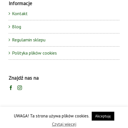
Informacje
Kontakt
Blog
Regulamin sklepu
Polityka plików cookies
Znajdź nas na
UWAGA! Ta strona używa plików cookies.
Akceptuję
Czytaj więcej
Copyright © 2017 Gogler.pl