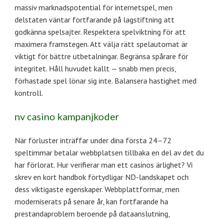
massiv marknadspotential för internetspel, men
delstaten väntar fortfarande på lagstiftning att
godkänna spelsajter. Respektera spelviktning för att
maximera framstegen. Att välja rätt spelautomat är
viktigt för bättre utbetalningar. Begränsa spårare för
integritet. Håll huvudet kallt — snabb men precis,
förhastade spel lönar sig inte. Balansera hastighet med
kontroll.
nv casino kampanjkoder
När förluster inträffar under dina första 24–72
speltimmar betalar webbplatsen tillbaka en del av det du
har förlorat. Hur verifierar man ett casinos ärlighet? Vi
skrev en kort handbok förtydligar ND-landskapet och
dess viktigaste egenskaper. Webbplattformar, men
moderniserats på senare år, kan fortfarande ha
prestandaproblem beroende på dataanslutning,