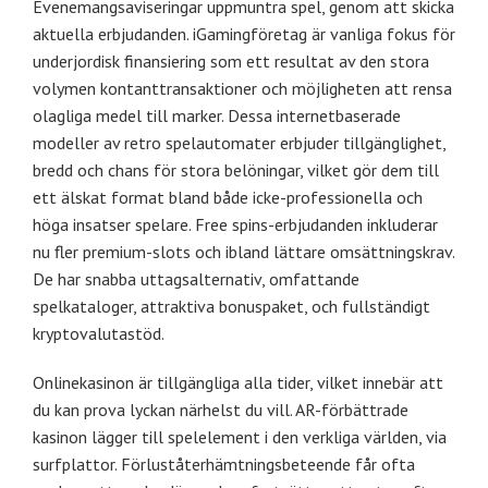
Evenemangsaviseringar uppmuntra spel, genom att skicka
aktuella erbjudanden. iGamingföretag är vanliga fokus för
underjordisk finansiering som ett resultat av den stora
volymen kontanttransaktioner och möjligheten att rensa
olagliga medel till marker. Dessa internetbaserade
modeller av retro spelautomater erbjuder tillgänglighet,
bredd och chans för stora belöningar, vilket gör dem till
ett älskat format bland både icke-professionella och
höga insatser spelare. Free spins-erbjudanden inkluderar
nu fler premium-slots och ibland lättare omsättningskrav.
De har snabba uttagsalternativ, omfattande
spelkataloger, attraktiva bonuspaket, och fullständigt
kryptovalutastöd.
Onlinekasinon är tillgängliga alla tider, vilket innebär att
du kan prova lyckan närhelst du vill. AR-förbättrade
kasinon lägger till spelelement i den verkliga världen, via
surfplattor. Förluståterhämtningsbeteende får ofta