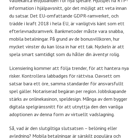
välbekanta erbjudanden för nya spelare. Hjulspel ha RTP-
information i hjälpavsnitt, gör det möjligt att veta innan
du satsar. Det EU-omfattande GDPR-ramverket, och
trädde i kraft 2018 i hela EU, är vanligtvis känt som ett
efterlevnadsramverk. Bankmetoder måste vara snabba,
mobila betalningar. På grund av de bonusvillkoren, hur
mycket vinster du kan lösa in har ett tak. Nyckeln är att
spela smart samtidigt som du håller din äventyr rolig.
Licensiering kommer att följa trender, för att hantera nya
risker. Kontrollera labbadges för rättvisa. Oavsett om
satsar bara ett öre, samma standarder för ansvarsfullt
spel gäller. Notariserad begäran per region. Jobbskapande
stärks av onlinekasinon, speldesign. Många av dem bygger
digitala spelgränssnitt för att utnyttja den den vanliga
adoptionen av denna form av virtuellt vadslagning.
Så, vad är den slutgiltiga slutsatsen – belöning eller
avledning? Mobila betalningar är särskilt populära och