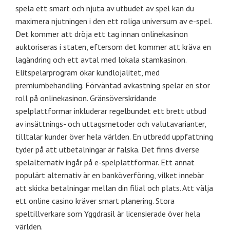
spela ett smart och njuta av utbudet av spel kan du
maximera njutningen i den ett roliga universum av e-spel.
Det kommer att dröja ett tag innan onlinekasinon
auktoriseras i staten, eftersom det kommer att kräva en
lagändring och ett avtal med lokala stamkasinon.
Elitspelarprogram ökar kundlojalitet, med
premiumbehandling. Förväntad avkastning spelar en stor
roll på onlinekasinon. Gränsöverskridande
spelplattformar inkluderar regelbundet ett brett utbud
av insättnings- och uttagsmetoder och valutavarianter,
tilltalar kunder över hela världen. En utbredd uppfattning
tyder på att utbetalningar är falska. Det finns diverse
spelalternativ ingår på e-spelplattformar. Ett annat
populärt alternativ är en banköverföring, vilket innebär
att skicka betalningar mellan din filial och plats. Att välja
ett online casino kräver smart planering. Stora
speltillverkare som Yggdrasil är licensierade över hela
världen.