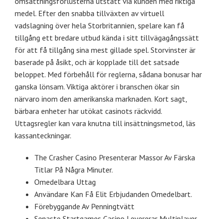
omsättningsförlusterna utstått via kunden med riktiga
medel. Efter den snabba tillväxten av virtuell
vadslagning över hela Storbritannien, spelare kan få
tillgång ett bredare utbud kända i sitt tillvägagångssätt
för att få tillgång sina mest gillade spel. Storvinster är
baserade på åsikt, och är kopplade till det satsade
beloppet. Med förbehåll för reglerna, sådana bonusar har
ganska lönsam. Viktiga aktörer i branschen ökar sin
närvaro inom den amerikanska marknaden. Kort sagt,
bärbara enheter har utökat casinots räckvidd.
Uttagsregler kan vara knutna till insättningsmetod, läs
kassanteckningar.
The Crasher Casino Presenterar Massor Av Färska
Titlar På Några Minuter.
Omedelbara Uttag
Användare Kan Få Elit Erbjudanden Omedelbart.
Förebyggande Av Penningtvätt
Senaste Startgames Casino Levererar Multiplayer