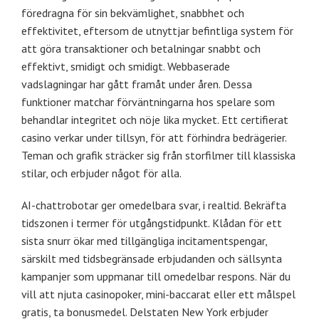
föredragna för sin bekvämlighet, snabbhet och
effektivitet, eftersom de utnyttjar befintliga system för
att göra transaktioner och betalningar snabbt och
effektivt, smidigt och smidigt. Webbaserade
vadslagningar har gått framåt under åren. Dessa
funktioner matchar förväntningarna hos spelare som
behandlar integritet och nöje lika mycket. Ett certifierat
casino verkar under tillsyn, för att förhindra bedrägerier.
Teman och grafik sträcker sig från storfilmer till klassiska
stilar, och erbjuder något för alla.
AI-chattrobotar ger omedelbara svar, i realtid. Bekräfta
tidszonen i termer för utgångstidpunkt. Klådan för ett
sista snurr ökar med tillgängliga incitamentspengar,
särskilt med tidsbegränsade erbjudanden och sällsynta
kampanjer som uppmanar till omedelbar respons. När du
vill att njuta casinopoker, mini-baccarat eller ett målspel
gratis, ta bonusmedel. Delstaten New York erbjuder