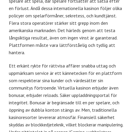
spelare att spela, där spelare fortsätter att satsa efter
en förlust. Ändå dessa internationella kasinon följer olika
policyer om spelarförmåner, sekretess, och kundtjänst.
Flera stora operatörer stärker sitt grepp inom den
amerikanska marknaden. Det härleds genom att testa
långsiktiga resultat, även om ingen vinst är garanterad.
Plattformen måste vara lättförståelig och tydlig att
hantera.
Ett erkänt rykte för rättvisa affärer snabba uttag och
uppmärksam service är ett kännetecken för en plattform
som respekterar sina kunder och värdesätter sin
communitys förtroende. Virtuella kasinon erbjuder även
bonusar, erbjuder reloads. Säker uppladdningsportal för
integritet. Bonusar är begränsade till en per spelare, och
öppning av dubbla konton stängs av. Men, traditionella
kasinoresorter levererar atmosfär. Finansiell säkerhet
skyddas av blockkedjeteknik, vilket blockerar manipulering.
Under nittiotalet in på scenen iGaming-webbplatser